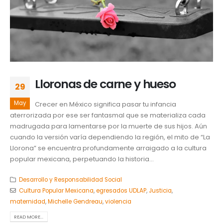
Lloronas de carne y hueso
29
May
Crecer en México significa pasar tu infancia
aterrorizada por ese ser fantasmal que se materializa cada
madrugada para lamentarse por la muerte de sus hijos. Aún
cuando la versión varía dependiendo la región, el mito de “La
Llorona” se encuentra profundamente arraigado a la cultura
popular mexicana, perpetuando la historia...
Desarrollo y Responsabilidad Social
Cultura Popular Mexicana
,
egresados UDLAP
,
Justicia
,
maternidad
,
Michelle Gendreau
,
violencia
READ MORE...