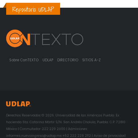
Repositorio UDLAP
Sobre ConTEXTO
UDLAP
DIRECTORIO
SITIOS A-Z
Derechos Reservados © 2026. Universidad de las Américas Puebla. Ex
hacienda Sta. Catarina Mártir S/N. San Andrés Cholula, Puebla. C.P. 72810.
México | Conmutador: 222 229 2000 | Admisiones:
informes.nuevoingreso@udlap.mx +52 222 229 2112 | Aviso de privacidad