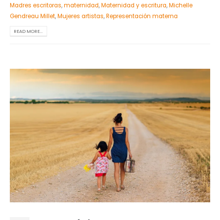
Madres escritoras
,
maternidad
,
Maternidad y escritura
,
Michelle
Gendreau Millet
,
Mujeres artistas
,
Representación materna
READ MORE...