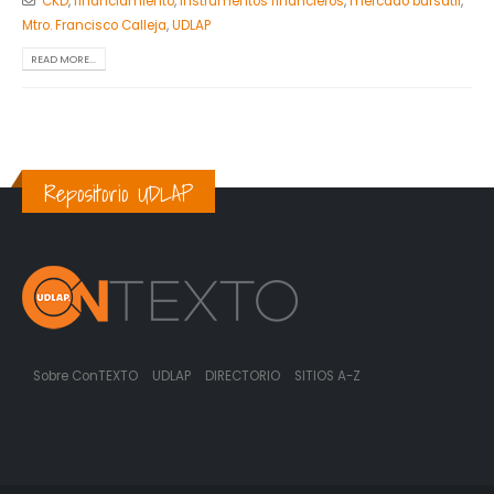
CKD
,
financiamiento
,
instrumentos financieros
,
mercado bursátil
,
Mtro. Francisco Calleja
,
UDLAP
READ MORE...
Repositorio UDLAP
Sobre ConTEXTO
UDLAP
DIRECTORIO
SITIOS A-Z