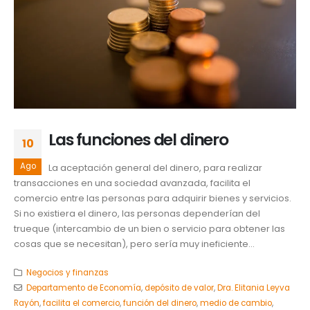
Las funciones del dinero
10
Ago
La aceptación general del dinero, para realizar
transacciones en una sociedad avanzada, facilita el
comercio entre las personas para adquirir bienes y servicios.
Si no existiera el dinero, las personas dependerían del
trueque (intercambio de un bien o servicio para obtener las
cosas que se necesitan), pero sería muy ineficiente...
Negocios y finanzas
Departamento de Economía
,
depósito de valor
,
Dra. Elitania Leyva
Rayón
,
facilita el comercio
,
función del dinero
,
medio de cambio
,