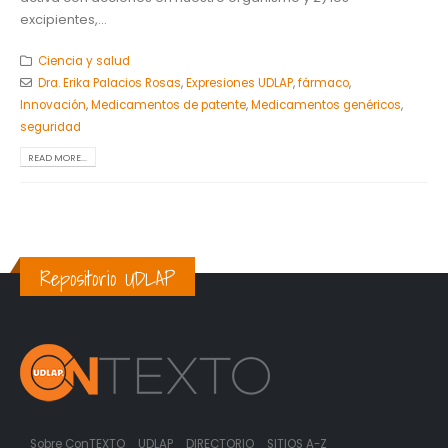
excipientes,...
Ciencia y salud
Dra. Erika Palacios Rosas
,
Expresiones UDLAP
,
fármaco
,
Innovación
,
Medicamentos de patente
,
Medicamentos genéricos
,
seguridad
READ MORE...
Repositorio UDLAP
Sobre ConTEXTO
UDLAP
DIRECTORIO
SITIOS A-Z