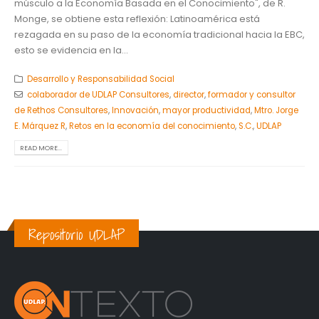
músculo a la Economía Basada en el Conocimiento", de R.
Monge, se obtiene esta reflexión: Latinoamérica está
rezagada en su paso de la economía tradicional hacia la EBC,
esto se evidencia en la...
Desarrollo y Responsabilidad Social
colaborador de UDLAP Consultores
,
director
,
formador y consultor
de Rethos Consultores
,
Innovación
,
mayor productividad
,
Mtro. Jorge
E. Márquez R
,
Retos en la economía del conocimiento
,
S.C.
,
UDLAP
READ MORE...
Repositorio UDLAP