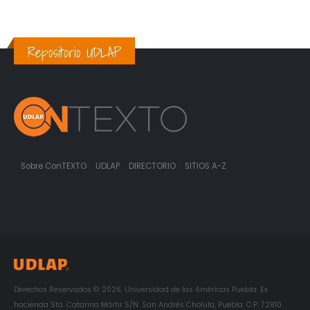
Repositorio UDLAP
Sobre ConTEXTO
UDLAP
DIRECTORIO
SITIOS A-Z
Derechos Reservados © 2026. Universidad de las Américas Puebla. Ex
hacienda Sta. Catarina Mártir S/N. San Andrés Cholula, Puebla. C.P. 72810.