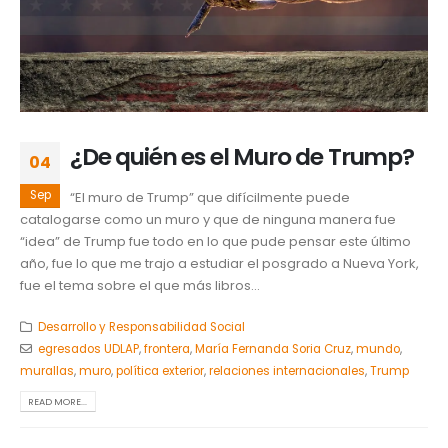
¿De quién es el Muro de Trump?
04
Sep
“El muro de Trump” que difícilmente puede
catalogarse como un muro y que de ninguna manera fue
“idea” de Trump fue todo en lo que pude pensar este último
año, fue lo que me trajo a estudiar el posgrado a Nueva York,
fue el tema sobre el que más libros...
Desarrollo y Responsabilidad Social
egresados UDLAP
,
frontera
,
María Fernanda Soria Cruz
,
mundo
,
murallas
,
muro
,
política exterior
,
relaciones internacionales
,
Trump
READ MORE...