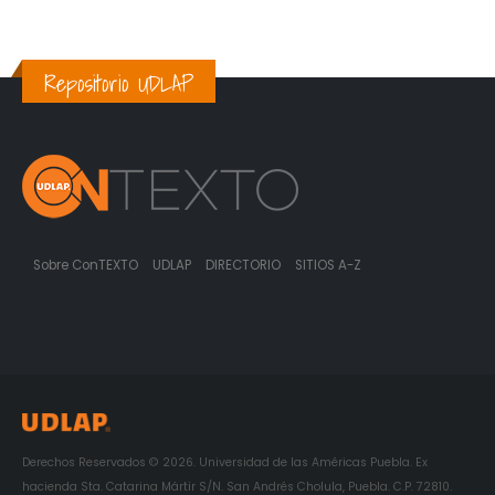
Repositorio UDLAP
Sobre ConTEXTO
UDLAP
DIRECTORIO
SITIOS A-Z
Derechos Reservados © 2026. Universidad de las Américas Puebla. Ex
hacienda Sta. Catarina Mártir S/N. San Andrés Cholula, Puebla. C.P. 72810.