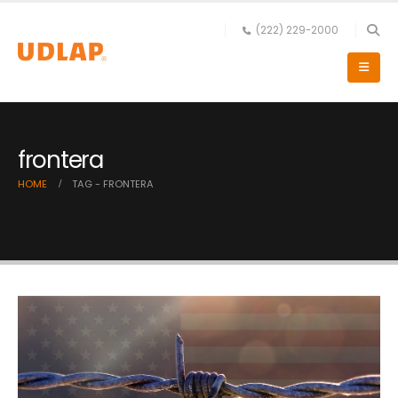
(222) 229-2000
frontera
HOME
TAG -
FRONTERA