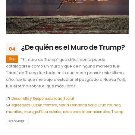
¿De quién es el Muro de Trump?
04
Sep
“El muro de Trump” que difícilmente puede
catalogarse como un muro y que de ninguna manera fue
“idea” de Trump fue todo en lo que pude pensar este último
año, fue lo que me trajo a estudiar el posgrado a Nueva York,
fue el tema sobre el que más libros...
Desarrollo y Responsabilidad Social
egresados UDLAP
,
frontera
,
María Fernanda Soria Cruz
,
mundo
,
murallas
,
muro
,
política exterior
,
relaciones internacionales
,
Trump
READ MORE...