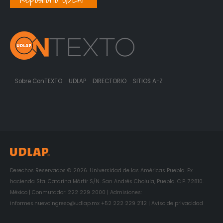
Sobre ConTEXTO
UDLAP
DIRECTORIO
SITIOS A-Z
Derechos Reservados © 2026. Universidad de las Américas Puebla. Ex
hacienda Sta. Catarina Mártir S/N. San Andrés Cholula, Puebla. C.P. 72810.
México | Conmutador: 222 229 2000 | Admisiones:
informes.nuevoingreso@udlap.mx +52 222 229 2112 | Aviso de privacidad