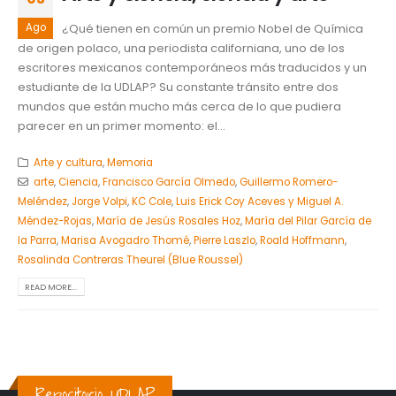
Ago
¿Qué tienen en común un premio Nobel de Química
de origen polaco, una periodista californiana, uno de los
escritores mexicanos contemporáneos más traducidos y un
estudiante de la UDLAP? Su constante tránsito entre dos
mundos que están mucho más cerca de lo que pudiera
parecer en un primer momento: el...
Arte y cultura
,
Memoria
arte
,
Ciencia
,
Francisco García Olmedo
,
Guillermo Romero-
Meléndez
,
Jorge Volpi
,
KC Cole
,
Luis Erick Coy Aceves y Miguel A.
Méndez-Rojas
,
María de Jesús Rosales Hoz
,
María del Pilar García de
la Parra
,
Marisa Avogadro Thomé
,
Pierre Laszlo
,
Roald Hoffmann
,
Rosalinda Contreras Theurel (Blue Roussel)
READ MORE...
Repositorio UDLAP