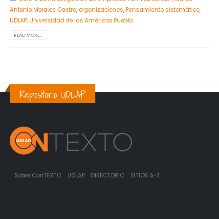
Antonio Morales Castro
,
organizaciones
,
Pensamiento sistemático
,
UDLAP
,
Universidad de las Américas Puebla
READ MORE...
Repositorio UDLAP
Sobre ConTEXTO
UDLAP
DIRECTORIO
SITIOS A-Z