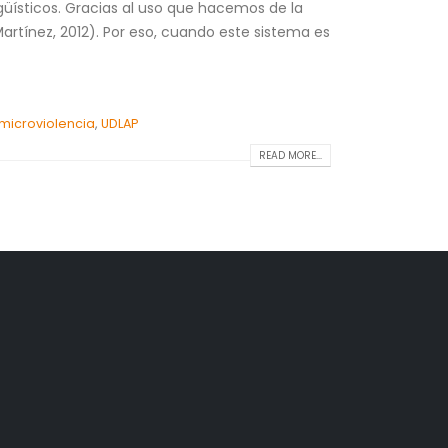
üísticos. Gracias al uso que hacemos de la
artínez, 2012). Por eso, cuando este sistema es
microviolencia
,
UDLAP
READ MORE...