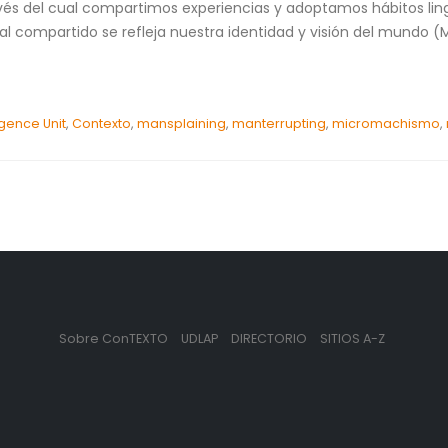
vés del cual compartimos experiencias y adoptamos hábitos ling
 compartido se refleja nuestra identidad y visión del mundo (M
igence Unit
,
Contexto
,
mansplaining
,
manterrupting
,
micromachismo
,
Sobre ConTEXTO
UDLAP
DIRECTORIO
SITIOS A-Z