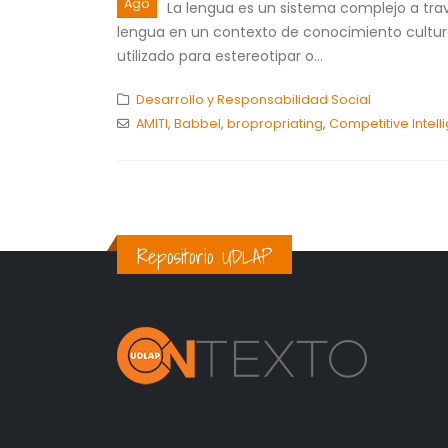
Ago
La lengua es un sistema complejo a tra
lengua en un contexto de conocimiento cultural
utilizado para estereotipar o...
Desarrollo y Responsabilidad Social
AMITI
,
Babbel
,
bropropriating
,
Competitive Intell
Repositorio UDLAP