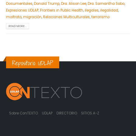
Documentales
,
Donald Trump
,
Dra. Alison Lee
,
Dra. Samantha Sabo
,
Expresiones UDLAP
,
Frontiers in Public Health
,
ilegales
,
ilegalidad
,
maltrato
,
migración
,
Relaciones Multiculturales
,
terrorismo
READ MORE...
Repositorio UDLAP
Sobre ConTEXTO
UDLAP
DIRECTORIO
SITIOS A-Z