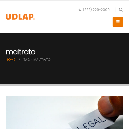
(222) 229-2000
maltrato
HOME
TAG -
MALTRATO