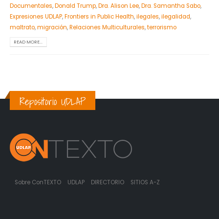
Documentales
,
Donald Trump
,
Dra. Alison Lee
,
Dra. Samantha Sabo
,
Expresiones UDLAP
,
Frontiers in Public Health
,
ilegales
,
ilegalidad
,
maltrato
,
migración
,
Relaciones Multiculturales
,
terrorismo
READ MORE...
Repositorio UDLAP
Sobre ConTEXTO
UDLAP
DIRECTORIO
SITIOS A-Z