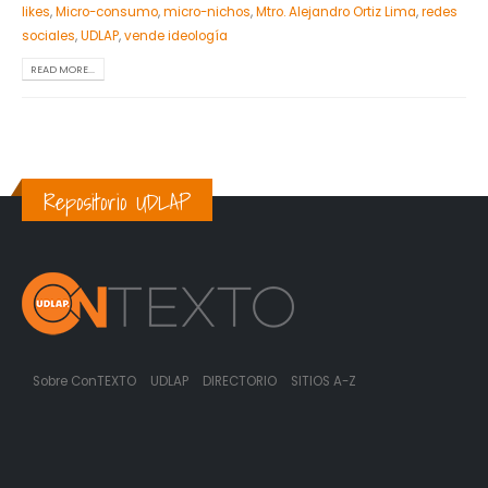
likes
,
Micro-consumo
,
micro-nichos
,
Mtro. Alejandro Ortiz Lima
,
redes
sociales
,
UDLAP
,
vende ideología
READ MORE...
Repositorio UDLAP
Sobre ConTEXTO
UDLAP
DIRECTORIO
SITIOS A-Z