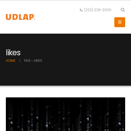
(222) 229-2000
likes
HOME
TAG -
LIKES