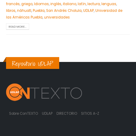
francés
,
griego
,
Idiomas
,
inglés
,
italiano
,
latín
,
lectura
,
lenguas
,
libros
,
náhuatl
,
Puebla
,
San Andrés Cholula
,
UDLAP
,
Universidad de
las Américas Puebla
,
universidades
READ MORE...
Repositorio UDLAP
Sobre ConTEXTO
UDLAP
DIRECTORIO
SITIOS A-Z