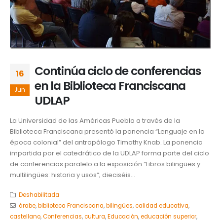
Continúa ciclo de conferencias
16
en la Biblioteca Franciscana
Jun
UDLAP
La Universidad de las Américas Puebla a través de la
Biblioteca Franciscana presentó la ponencia “Lenguaje en la
época colonial” del antropólogo Timothy Knab. La ponencia
impartida por el catedrático de la UDLAP forma parte del ciclo
de conferencias paralelo a la exposición “Libros bilingües y
multilingües: historia y usos”; dieciséis...
Deshabilitada
árabe
,
biblioteca Franciscana
,
bilingües
,
calidad educativa
,
castellano
,
Conferencias
,
cultura
,
Educación
,
educación superior
,