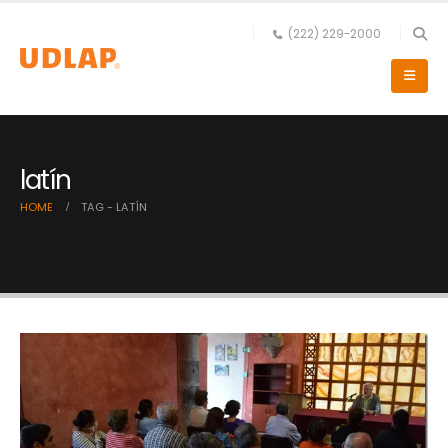
(222) 229-2000
latín
HOME
TAG -
LATÍN