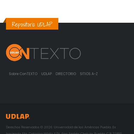
Repositorio UDLAP
Sobre ConTEXTO
UDLAP
DIRECTORIO
SITIOS A-Z
Derechos Reservados © 2026. Universidad de las Américas Puebla. Ex
hacienda Sta. Catarina Mártir S/N. San Andrés Cholula, Puebla. C.P. 72810.