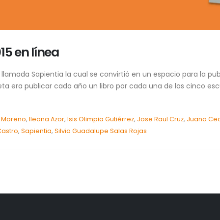
15 en línea
rie llamada Sapientia la cual se convirtió en un espacio para la pu
eta era publicar cada año un libro por cada una de las cinco esc
r Moreno
,
Ileana Azor
,
Isis Olimpia Gutiérrez
,
Jose Raul Cruz
,
Juana Cecil
Castro
,
Sapientia
,
Silvia Guadalupe Salas Rojas