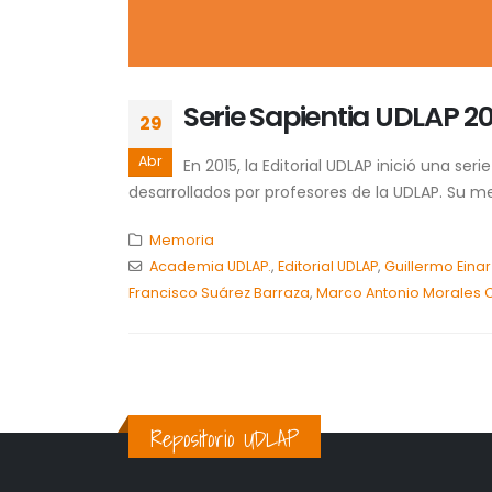
Serie Sapientia UDLAP 20
29
Abr
En 2015, la Editorial UDLAP inició una se
desarrollados por profesores de la UDLAP. Su m
Memoria
Academia UDLAP.
,
Editorial UDLAP
,
Guillermo Eina
Francisco Suárez Barraza
,
Marco Antonio Morales 
Repositorio UDLAP