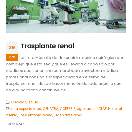
Trasplante renal
29
Mar
Un reto Más allá de describir la técnica quirúrgica por
compleja que esta sea y que es llevada a cabo sólo por
médicos que tienen una comprobada trayectoria médica
profesional con una subespecialidad en el tema de
trasplante renal, deseo hacer mención de todo aquello que
de alguna forma contribuye de...
Ciencia y salud
alta especialidad
,
CENATRA
,
COFEPRIS
,
egresados UDLAP
,
Hospital
Puebla
,
José Antonio Rivera
,
Trasplante renal
READ MORE...