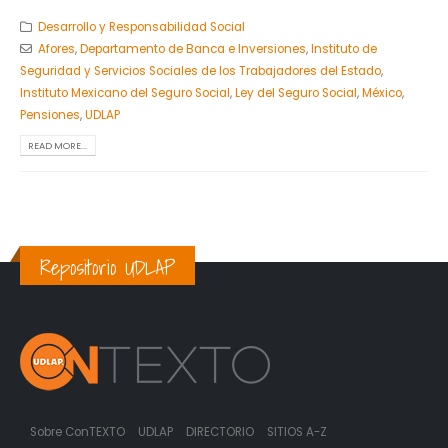
Desarrollo y Responsabilidad Social
Afores
,
Departamento de Banca e Inversiones
,
Instituto de
Seguridad y Servicios Sociales de los Trabajadores del Estado
,
Instituto Mexicano del Seguro Social
,
Ley del Seguro Social
,
México
,
Pensiones
,
UDLAP
READ MORE...
Repositorio UDLAP
Sobre ConTEXTO
UDLAP
DIRECTORIO
SITIOS A-Z