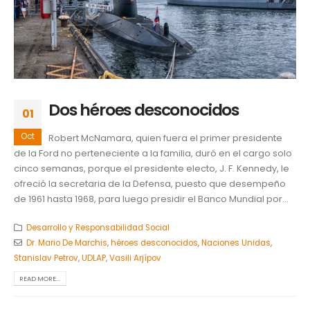
Dos héroes desconocidos
01
Oct
Robert McNamara, quien fuera el primer presidente
de la Ford no perteneciente a la familia, duró en el cargo solo
cinco semanas, porque el presidente electo, J. F. Kennedy, le
ofreció la secretaria de la Defensa, puesto que desempeño
de 1961 hasta 1968, para luego presidir el Banco Mundial por...
Desarrollo y Responsabilidad Social
Dr. Mario De Marchis
,
héroes desconocidos
,
Naciones Unidas
,
Stanislav Petrov
,
UDLAP
,
Vasili Arjípov
READ MORE...