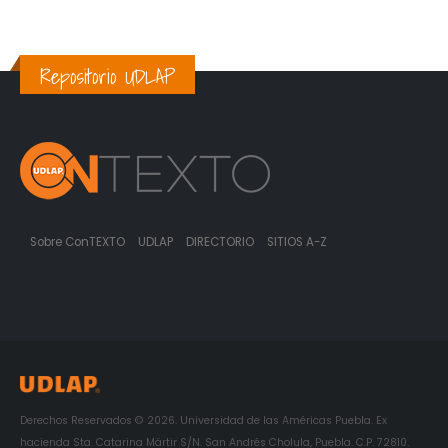
Repositorio UDLAP
Sobre ConTEXTO
UDLAP
DIRECTORIO
SITIOS A-Z
Derechos Reservados © 2026. Universidad de las Américas Puebla. Ex
hacienda Sta. Catarina Mártir S/N. San Andrés Cholula, Puebla. C.P. 72810.