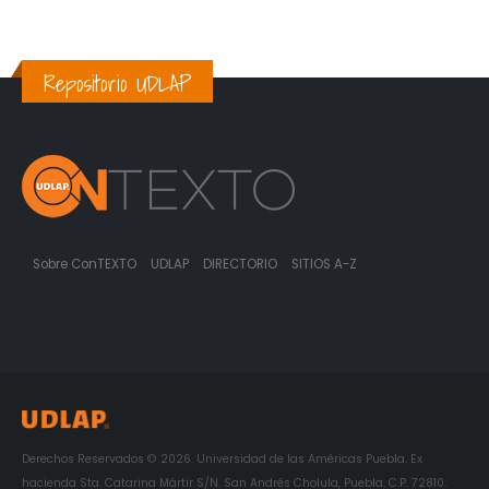
Repositorio UDLAP
Sobre ConTEXTO
UDLAP
DIRECTORIO
SITIOS A-Z
Derechos Reservados © 2026. Universidad de las Américas Puebla. Ex
hacienda Sta. Catarina Mártir S/N. San Andrés Cholula, Puebla. C.P. 72810.