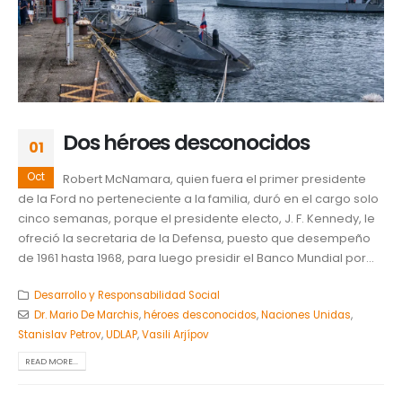
Dos héroes desconocidos
01
Oct
Robert McNamara, quien fuera el primer presidente
de la Ford no perteneciente a la familia, duró en el cargo solo
cinco semanas, porque el presidente electo, J. F. Kennedy, le
ofreció la secretaria de la Defensa, puesto que desempeño
de 1961 hasta 1968, para luego presidir el Banco Mundial por...
Desarrollo y Responsabilidad Social
Dr. Mario De Marchis
,
héroes desconocidos
,
Naciones Unidas
,
Stanislav Petrov
,
UDLAP
,
Vasili Arjípov
READ MORE...