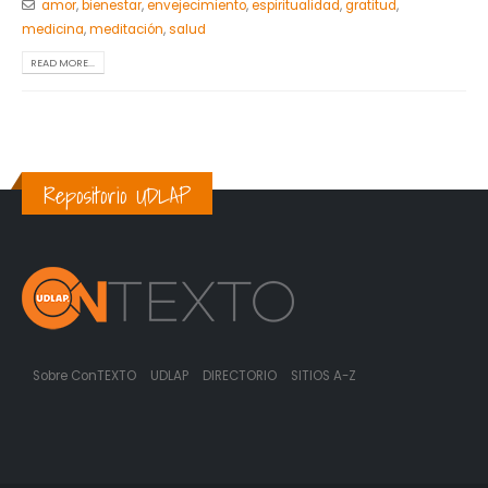
amor
,
bienestar
,
envejecimiento
,
espiritualidad
,
gratitud
,
medicina
,
meditación
,
salud
READ MORE...
Repositorio UDLAP
Sobre ConTEXTO
UDLAP
DIRECTORIO
SITIOS A-Z