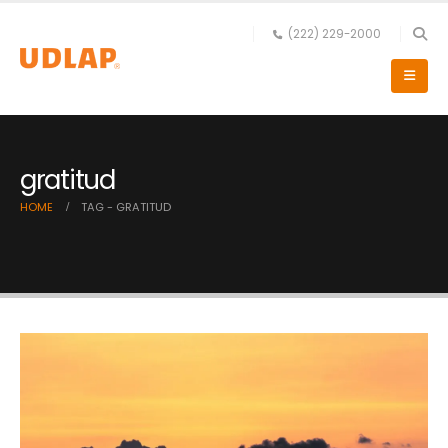
(222) 229-2000
gratitud
HOME
TAG -
GRATITUD