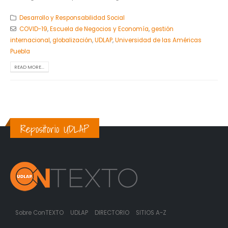
Desarrollo y Responsabilidad Social
COVID-19
,
Escuela de Negocios y Economía
,
gestión
internacional
,
globalización
,
UDLAP
,
Universidad de las Américas
Puebla
READ MORE...
Repositorio UDLAP
Sobre ConTEXTO
UDLAP
DIRECTORIO
SITIOS A-Z