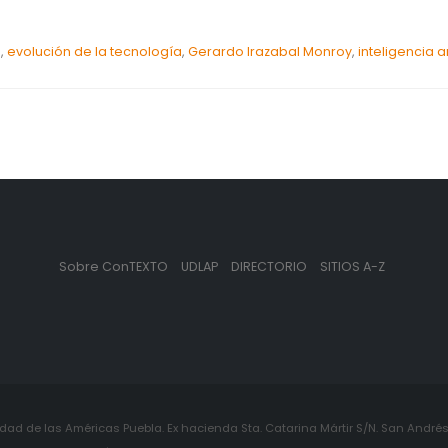
o
,
evolución de la tecnología
,
Gerardo Irazabal Monroy
,
inteligencia ar
Sobre ConTEXTO
UDLAP
DIRECTORIO
SITIOS A-Z
ad de las Américas Puebla. Ex hacienda Sta. Catarina Mártir S/N. San Andrés 