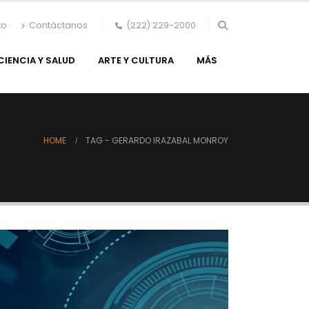
to
Contáctanos
(222) 229-2000
CIENCIA Y SALUD
ARTE Y CULTURA
MÁS
HOME
TAG -
GERARDO IRAZABAL MONROY