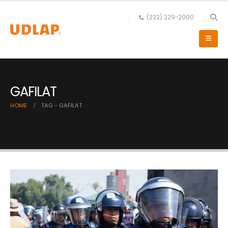
(222) 229-2000
GAFILAT
HOME
TAG -
GAFILAT