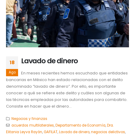
Lavado de dinero
18
Ago
En meses recientes hemos escuchado que entidades
bancarias en México han estado relacionadas con el delito
denominado “lavado de dinero”. Por ello, es importante
conocer a qué se refiere este delito y cuáles son algunas de
las técnicas empleadas por las autoridades para combatirlo.
Consiste en hacer que el dinero...
Negocios y finanzas
acuerdos multilaterales
,
Departamento de Economía
,
Dra.
Elitania Leyva Rayón
,
GAFILAT
,
Lavado de dinero
,
negocios delictivos
,