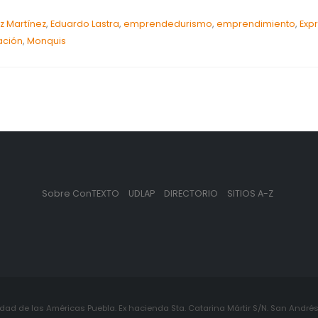
ez Martínez
,
Eduardo Lastra
,
emprendedurismo
,
emprendimiento
,
Exp
ación
,
Monquis
Sobre ConTEXTO
UDLAP
DIRECTORIO
SITIOS A-Z
ad de las Américas Puebla. Ex hacienda Sta. Catarina Mártir S/N. San Andrés 