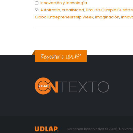
Innovación y tecnología
Autotraffic
,
creatividad
,
Dra. Isis Olimpia Gutiérr
Global Entrepreneurship Week
,
imaginación
,
Innov
Repositorio UDLAP
Derechos Reservados © 2026. Universid