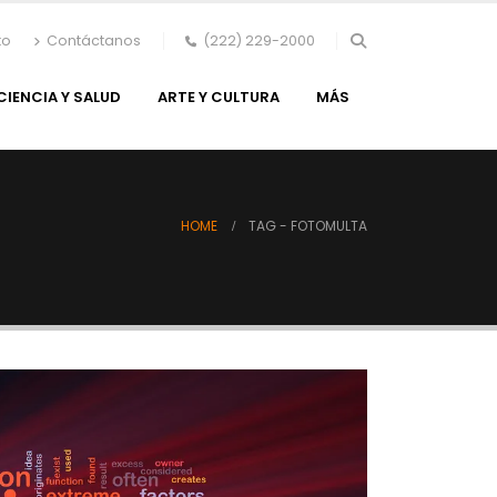
to
Contáctanos
(222) 229-2000
CIENCIA Y SALUD
ARTE Y CULTURA
MÁS
HOME
TAG -
FOTOMULTA