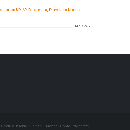
resiones UDLAP
,
Fotomulta
,
Francisco Krauss
,
READ MORE...
Cholula, Puebla. C.P. 72810. México | Conmutador: 222