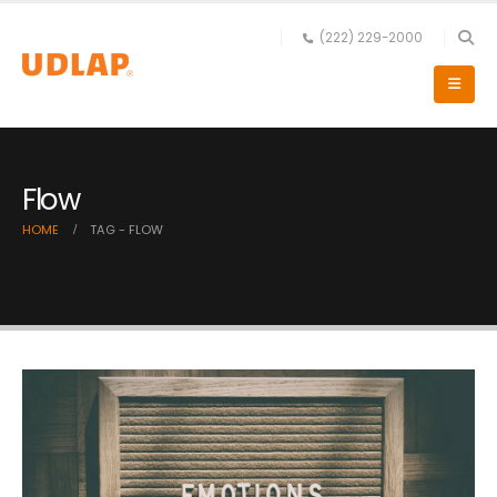
(222) 229-2000
Flow
HOME
TAG -
FLOW