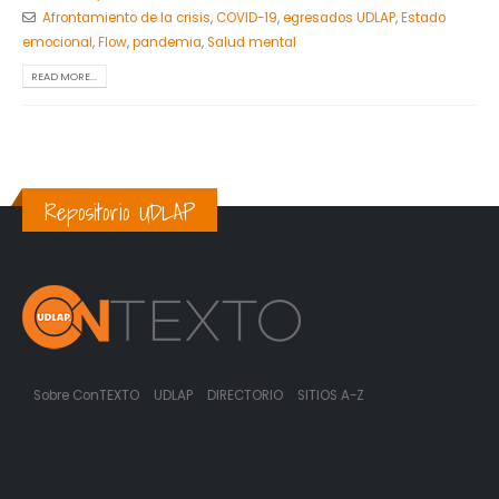
Afrontamiento de la crisis
,
COVID-19
,
egresados UDLAP
,
Estado
emocional
,
Flow
,
pandemia
,
Salud mental
READ MORE...
Repositorio UDLAP
Sobre ConTEXTO
UDLAP
DIRECTORIO
SITIOS A-Z