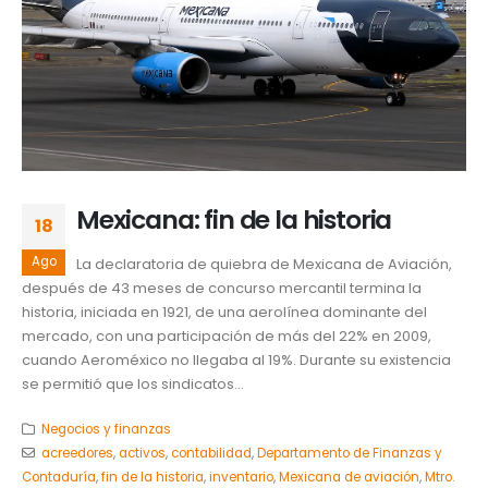
Mexicana: fin de la historia
18
Ago
La declaratoria de quiebra de Mexicana de Aviación,
después de 43 meses de concurso mercantil termina la
historia, iniciada en 1921, de una aerolínea dominante del
mercado, con una participación de más del 22% en 2009,
cuando Aeroméxico no llegaba al 19%. Durante su existencia
se permitió que los sindicatos...
Negocios y finanzas
acreedores
,
activos
,
contabilidad
,
Departamento de Finanzas y
Contaduría
,
fin de la historia
,
inventario
,
Mexicana de aviación
,
Mtro.