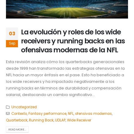
La evolución y roles de los wide
03
receivers y running backs en las
Sep
ofensivas modernas de la NFL
Esta revisión analiza cómo los quarterbacks generacionales
desde 1999 han transformado las estrategias ofensivas en la
NFL hacia un mayor énfasis en el pase. Esto ha beneficiado a
los wide receivers y ha impactado negativamente a los
running backs en términos de durabilidad y compensación
salarial, destacando un cambio significativo...
Uncategorized
Contexto
,
Fantasy performance
,
NFL
,
ofensivas modernas
,
Quarterback
,
Running Back
,
UDLAP
,
Wide Receiver
READ MORE...