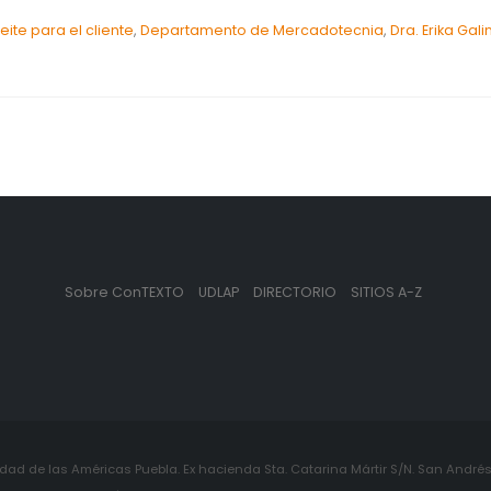
eite para el cliente
,
Departamento de Mercadotecnia
,
Dra. Erika Gali
Sobre ConTEXTO
UDLAP
DIRECTORIO
SITIOS A-Z
ad de las Américas Puebla. Ex hacienda Sta. Catarina Mártir S/N. San Andrés 