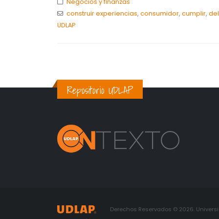
Negocios y finanzas
construir experiencias
,
consumidor
,
cumplir
,
del
UDLAP
Repositorio UDLAP
Derechos Reservados © 2026. Universid