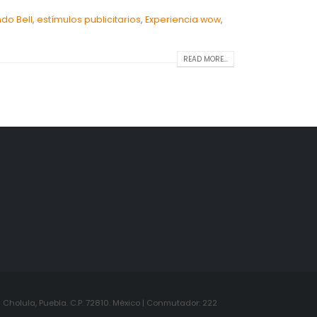
ndo Bell
,
estímulos publicitarios
,
Experiencia wow
,
READ MORE...
Cholula, Puebla. C.P. 72810. México | Conmutador: 222