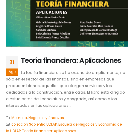
Teoría financiera: Aplicaciones
31
Ago
La teoría financiera se ha extendido ampliamente, no
sólo en el sector de las finanzas, sino en empresas que
producen bienes, aquellas que otorgan servicios y las
dedicadas a la construcción, entre otras. El libro está dirigido
a estudiantes de licenciatura y posgrado, así como a los
interesados en las aplicaciones...
Memoria
,
Negocios y finanzas
colección Sapientia UDLAP
,
Escuela de Negocios y Economía de
la UDLAP
,
Teoría financiera: Aplicaciones