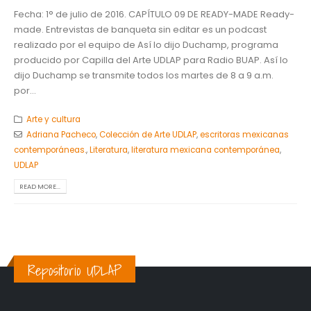
Fecha: 1° de julio de 2016. CAPÍTULO 09 DE READY-MADE Ready-
made. Entrevistas de banqueta sin editar es un podcast
realizado por el equipo de Así lo dijo Duchamp, programa
producido por Capilla del Arte UDLAP para Radio BUAP. Así lo
dijo Duchamp se transmite todos los martes de 8 a 9 a.m.
por...
Arte y cultura
Adriana Pacheco
,
Colección de Arte UDLAP
,
escritoras mexicanas
contemporáneas.
,
Literatura
,
literatura mexicana contemporánea
,
UDLAP
READ MORE...
Repositorio UDLAP