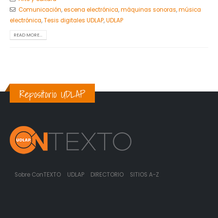
Comunicación
,
escena electrónica
,
máquinas sonoras
,
música
electrónica
,
Tesis digitales UDLAP
,
UDLAP
READ MORE...
Repositorio UDLAP
Sobre ConTEXTO
UDLAP
DIRECTORIO
SITIOS A-Z