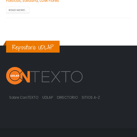
Politicas
,
Solidaria
,
Uziel Flores
READ MORE...
Repositorio UDLAP
Sobre ConTEXTO
UDLAP
DIRECTORIO
SITIOS A-Z