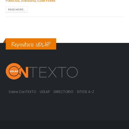
Politicas
,
Solidaria
,
Uziel Flores
READ MORE...
Repositorio UDLAP
Sobre ConTEXTO
UDLAP
DIRECTORIO
SITIOS A-Z