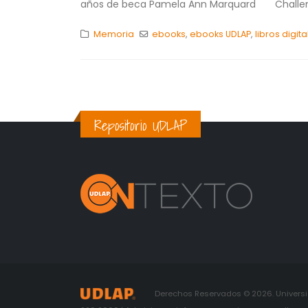
años de beca Pamela Ann Marquard Challenges
Memoria
ebooks
,
ebooks UDLAP
,
libros digit
Repositorio UDLAP
Derechos Reservados © 2026. Universid