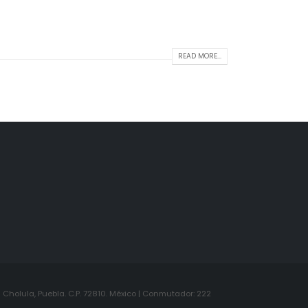
READ MORE...
Cholula, Puebla. C.P. 72810. México | Conmutador: 222