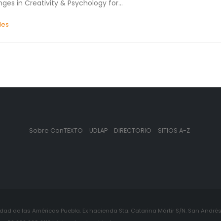
 in Creativity & Psychology for...
ales
Sobre ConTEXTO
UDLAP
DIRECTORIO
SITIOS A-Z
ad de las Américas Puebla. Ex hacienda Sta. Catarina Mártir S/N. San Andrés 