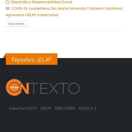
Desarrollo y Responsabilidad Social
COVID-19
,
cuarentena
,
Dra. María Fernanda Contreras Santillana
,
egresados UDLAP
,
maternidad
READ MORE...
Repositorio UDLAP
Sobre ConTEXTO
UDLAP
DIRECTORIO
SITIOS A-Z