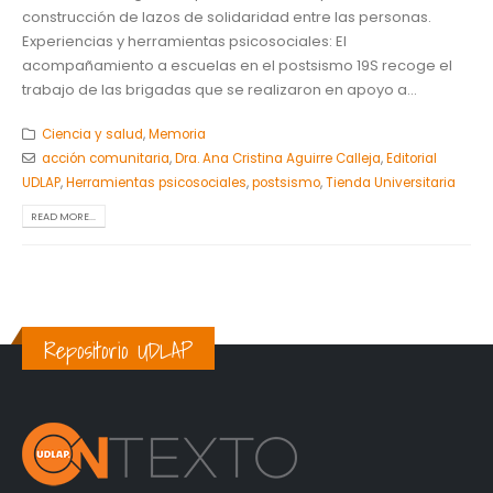
construcción de lazos de solidaridad entre las personas.
Experiencias y herramientas psicosociales: El
acompañamiento a escuelas en el postsismo 19S recoge el
trabajo de las brigadas que se realizaron en apoyo a...
Ciencia y salud
,
Memoria
acción comunitaria
,
Dra. Ana Cristina Aguirre Calleja
,
Editorial
UDLAP
,
Herramientas psicosociales
,
postsismo
,
Tienda Universitaria
READ MORE...
Repositorio UDLAP