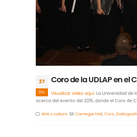
Coro de la UDLAP en el 
27
Dic
Visualizar video aquí.
La Universidad de l
acerca del evento del 2015, donde el Coro de C
Arte y cultura
Carnegie Hall
,
Coro
,
Distinguis