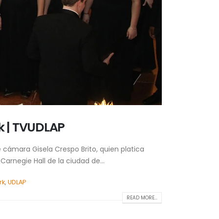
rk | TVUDLAP
e cámara Gisela Crespo Brito, quien platica
arnegie Hall de la ciudad de...
rk
,
UDLAP
READ MORE...