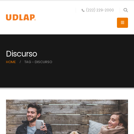
(222) 229-2000
Discurso
HOME
TAG -
DISCURSO