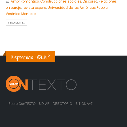
Amor Romántico
,
Construcciones sociales
,
Discurso
,
Relaciones
en pareja
,
revista espora
,
Universidad de las Américas Puebla
,
Verónica Meneses
READ MORE...
Repositorio UDLAP
Sobre ConTEXTO
UDLAP
DIRECTORIO
SITIOS A-Z