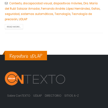
Contexto
,
discapacidad visual
,
dispositivos móviles
,
Dra. María
del Rubí Salazar Amador
,
Fernando Andrés López Hernández
,
Gafas
,
seguridad
,
sistemas automáticos
,
Tecnología
,
Tecnología de
precisión
,
UDLAP
READ MORE...
Repositorio UDLAP
Sobre ConTEXTO
UDLAP
DIRECTORIO
SITIOS A-Z