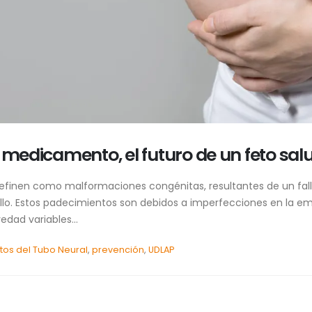
n medicamento, el futuro de un feto sal
definen como malformaciones congénitas, resultantes de un fall
rollo. Estos padecimientos son debidos a imperfecciones en la e
dad variables...
tos del Tubo Neural
,
prevención
,
UDLAP