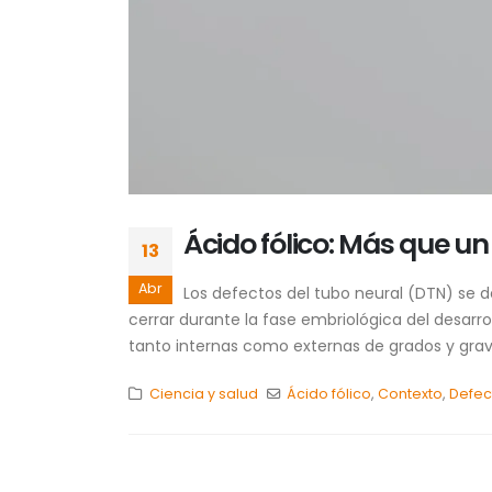
Ácido fólico: Más que u
13
Abr
Los defectos del tubo neural (DTN) se 
cerrar durante la fase embriológica del desar
tanto internas como externas de grados y grave
Ciencia y salud
Ácido fólico
,
Contexto
,
Defec