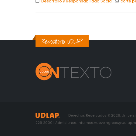
Desarrollo y Responsabilidad Social
corte p
Repositorio UDLAP
Derechos Reservados © 2026. Universid
229 2000 | Admisiones: informes.nuevoingreso@udlap.mx 