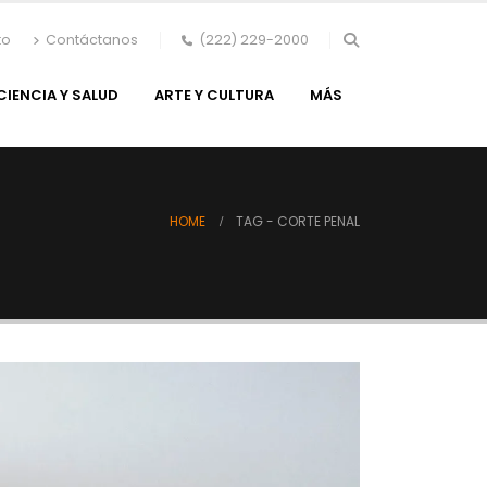
to
Contáctanos
(222) 229-2000
CIENCIA Y SALUD
ARTE Y CULTURA
MÁS
HOME
TAG -
CORTE PENAL