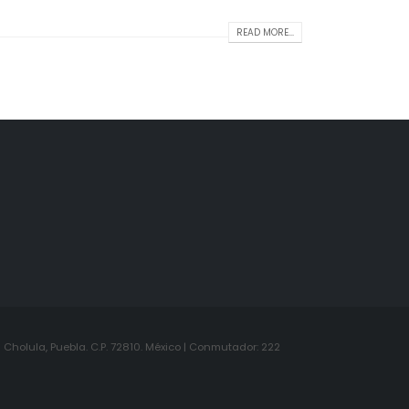
READ MORE...
Cholula, Puebla. C.P. 72810. México | Conmutador: 222