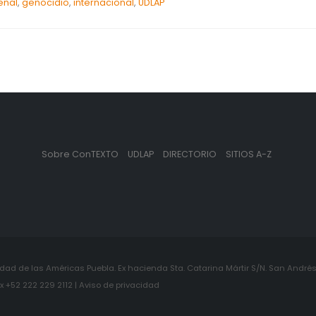
enal
,
genocidio
,
internacional
,
UDLAP
Sobre ConTEXTO
UDLAP
DIRECTORIO
SITIOS A-Z
ad de las Américas Puebla. Ex hacienda Sta. Catarina Mártir S/N. San Andrés 
+52 222 229 2112 | Aviso de privacidad