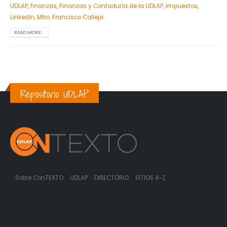
UDLAP
,
finanzas
,
Finanzas y Contaduría de la UDLAP
,
impuestos
,
Linkedln
,
Mtro. Francisco Calleja
READ MORE...
Repositorio UDLAP
Sobre ConTEXTO
UDLAP
DIRECTORIO
SITIOS A-Z