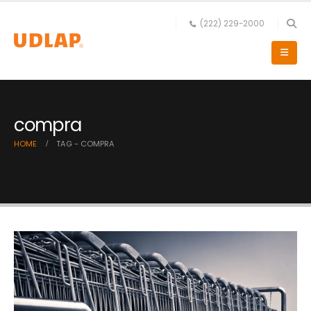
(222) 229-2000
compra
HOME
TAG -
COMPRA