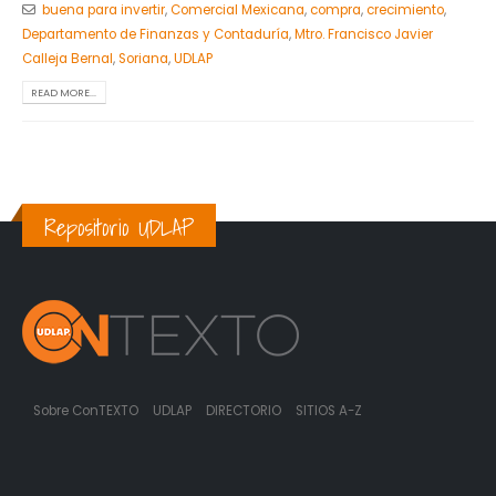
buena para invertir
,
Comercial Mexicana
,
compra
,
crecimiento
,
Departamento de Finanzas y Contaduría
,
Mtro. Francisco Javier
Calleja Bernal
,
Soriana
,
UDLAP
READ MORE...
Repositorio UDLAP
Sobre ConTEXTO
UDLAP
DIRECTORIO
SITIOS A-Z