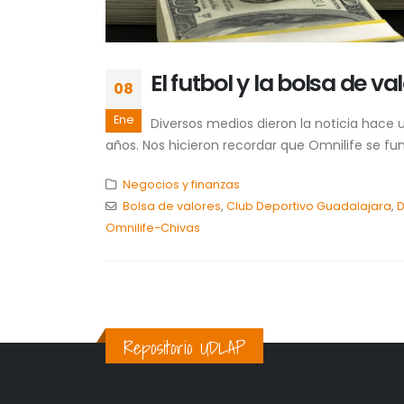
El futbol y la bolsa de va
08
Ene
Diversos medios dieron la noticia hace
años. Nos hicieron recordar que Omnilife se fun
Negocios y finanzas
Bolsa de valores
,
Club Deportivo Guadalajara
,
D
Omnilife-Chivas
Repositorio UDLAP