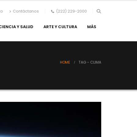
to
Contáctanos
(222) 229-2000
CIENCIA Y SALUD
ARTE Y CULTURA
MÁS
HOME
TAG -
CLIMA