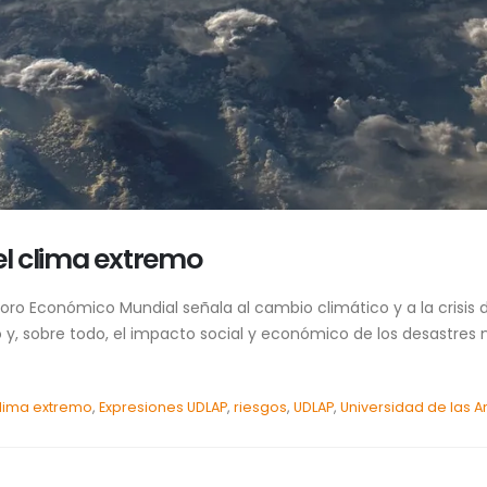
el clima extremo
Foro Económico Mundial señala al cambio climático y a la crisis 
y, sobre todo, el impacto social y económico de los desastres n
lima extremo
,
Expresiones UDLAP
,
riesgos
,
UDLAP
,
Universidad de las 