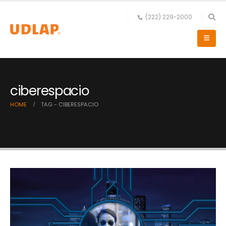
(222) 229-2000
ciberespacio
HOME
TAG -
CIBERESPACIO