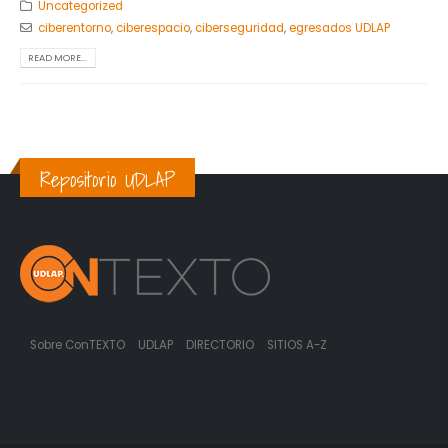
Uncategorized
ciberentorno
,
ciberespacio
,
ciberseguridad
,
egresados UDLAP
READ MORE...
Repositorio UDLAP
Sobre ConTEXTO
UDLAP
DIRECTORIO
SITIOS A-Z