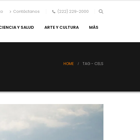
to
Contáctanos
(222) 229-2000
CIENCIA Y SALUD
ARTE Y CULTURA
MÁS
HOME
TAG -
CELS