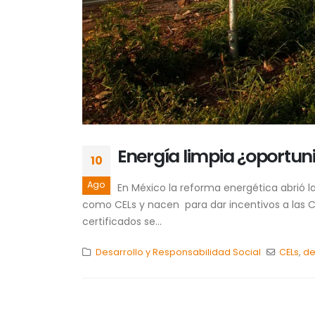
Energía limpia ¿oportun
10
Ago
En México la reforma energética abrió l
como CELs y nacen para dar incentivos a las Ce
certificados se...
Desarrollo y Responsabilidad Social
CELs
,
de