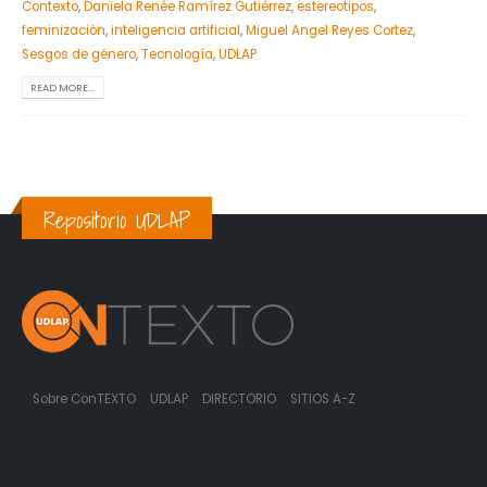
Contexto
,
Daniela Renée Ramírez Gutiérrez
,
estereotipos
,
feminización
,
inteligencia artificial
,
Miguel Angel Reyes Cortez
,
Sesgos de género
,
Tecnología
,
UDLAP
READ MORE...
Repositorio UDLAP
Sobre ConTEXTO
UDLAP
DIRECTORIO
SITIOS A-Z